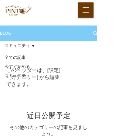
BLOG
コミュニティ
全ての記事
今すぐ始める
このヘッダーは、[設定]
コミュニティ
> [カテゴリー] から編集
できます。
近日公開予定
その他のカテゴリーの記事を見まし
ょう。