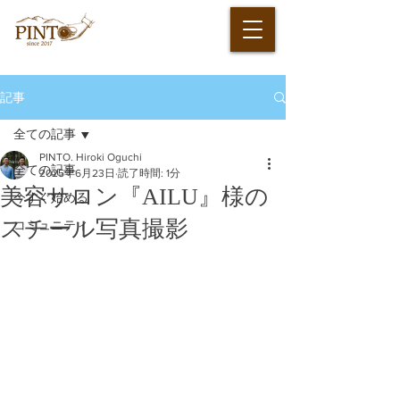
記事
全ての記事
PINTO. Hiroki Oguchi
全ての記事
2025年6月23日
読了時間: 1分
美容サロン『AILU』様の
今すぐ始める
スチール写真撮影
コミュニティ